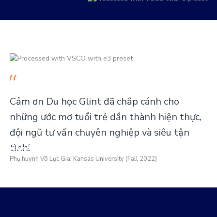
Cảm ơn Du học Glint đã chắp cánh cho
những ước mơ tuổi trẻ dần thành hiện thực,
đội ngũ tư vấn chuyên nghiệp và siêu tận
tình!
Yolanda Jenkins
Phụ huynh Võ Lục Gia, Kansas University (Fall 2022)