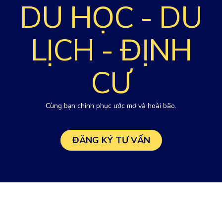
DU HỌC - DU
LỊCH - ĐỊNH
CƯ
Cùng bạn chinh phục ước mơ và hoài bão.
ĐĂNG KÝ TƯ VẤN