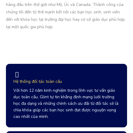
hàng đầu trên thế giới như Mỹ, Úc và Canada. Thành công của
chúng tôi đến từ thế mạnh kết nối các bạn học sinh, sinh viên
đến với khóa học tại trường đại học hay cơ sở giáo dục phù hợp,
tại một quốc gia phù hợp.
Know more
Hệ thống đối tác toàn cầu
Với hơn 12 năm kinh nghiệm trong lĩnh vực tư vấn giáo
dục toàn cầu, Glint tự tin khẳng định mạng lưới trường
học đa dạng và những chính sách ưu đãi từ đối tác sẽ là
chìa khóa giúp các bạn học sinh đạt được nguyện vọng
cao nhất của mình.